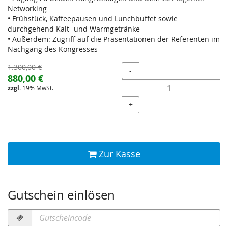
Networking
• Frühstück, Kaffeepausen und Lunchbuffet sowie
durchgehend Kalt- und Warmgetränke
• Außerdem: Zugriff auf die Präsentationen der Referenten im
Nachgang des Kongresses
Ursprünglicher
1.300,00 €
Menge
-
Preis:
Neuer
880,00 €
zzgl.
19% MwSt.
Preis:
+
Zur Kasse
Gutschein einlösen
Gutscheincode
erforderlich