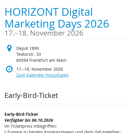
Zum
HORIZONT Digital
Haupt-
Inhalt
Marketing Days 2026
springen
bis
17.
–
18. November 2026
Depot 1899
Textorstr. 33
60594 Frankfurt am Main
bis
17.
–
18. November 2026
Zum Kalender hinzufügen
Produkte
Early-Bird-Ticket
Early-Bird-Ticket
Verfügbar bis 06.10.2026
im Ticketpreis inbegriffen:
• Zugang zu beiden Kongresstagen und dem Get-together-