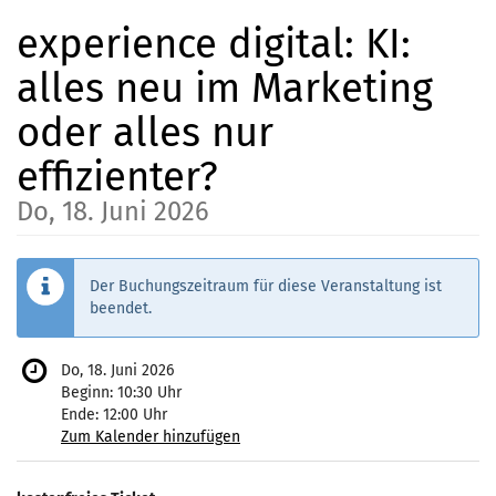
Zum
experience digital: KI:
Haupt-
Inhalt
alles neu im Marketing
springen
oder alles nur
effizienter?
Do, 18. Juni 2026
Der Buchungszeitraum für diese Veranstaltung ist
beendet.
Do, 18. Juni 2026
Beginn:
10:30
Uhr
Ende:
12:00
Uhr
Zum Kalender hinzufügen
Produkte