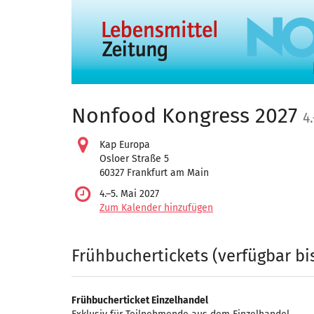
Zum
Haupt-
Inhalt
springen
Nonfood Kongress 2027
4.
Kap Europa
Osloer Straße 5
60327 Frankfurt am Main
bis
4.
–
5. Mai 2027
Zum Kalender hinzufügen
Produkte
Frühbuchertickets (verfügbar bis
Frühbucherticket Einzelhandel