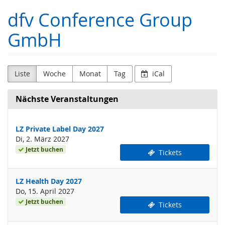
Zum
dfv Conference Group
Haupt-
Inhalt
GmbH
springen
Liste
Woche
Monat
Tag
iCal
Nächste Veranstaltungen
LZ Private Label Day 2027
Di, 2. März 2027
Jetzt buchen
Tickets
LZ Health Day 2027
Do, 15. April 2027
Jetzt buchen
Tickets